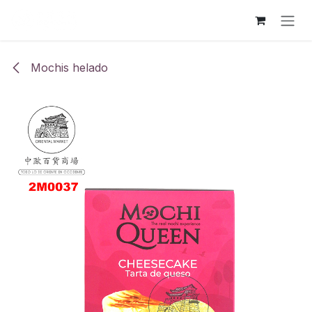
Ir al contenido
Mochis helado