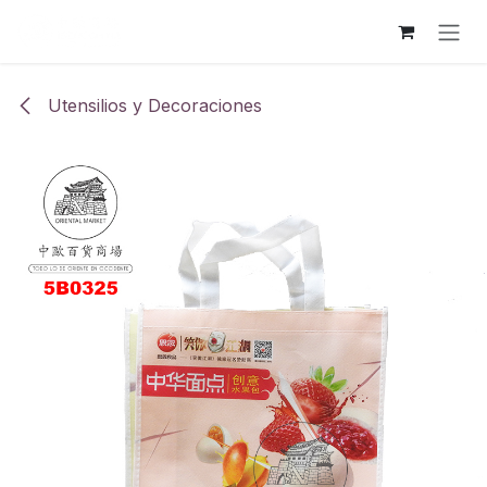
Ir al contenido
Utensilios y Decoraciones