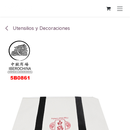
Ir al contenido
Utensilios y Decoraciones