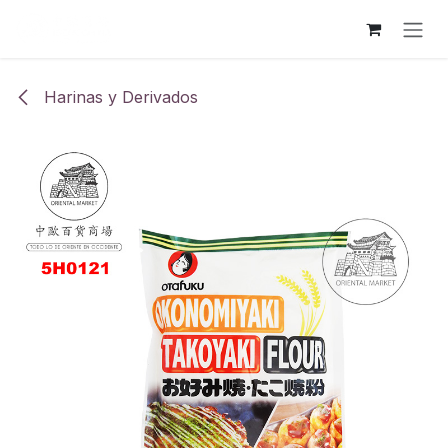
Ir al contenido
Harinas y Derivados