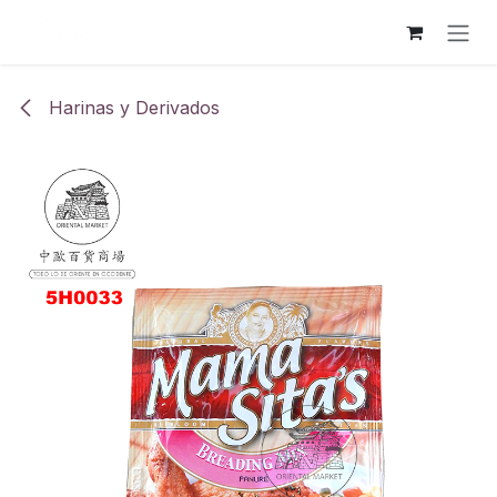
Ir al contenido
Harinas y Derivados