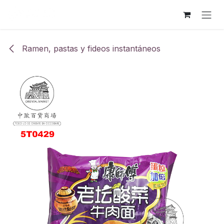
Ir al contenido
Ramen, pastas y fideos instantáneos