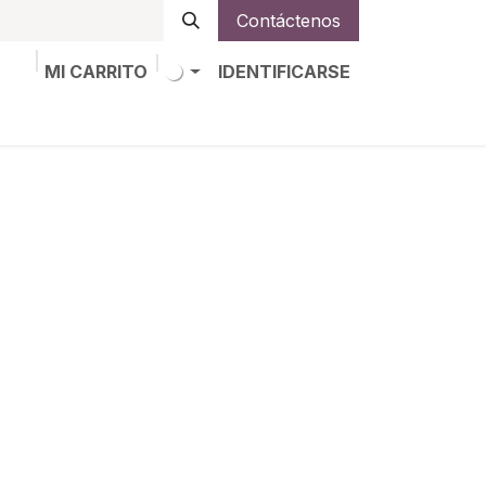
Contáctenos
MI CARRITO
IDENTIFICARSE
os
Trabajos
Alta de socio