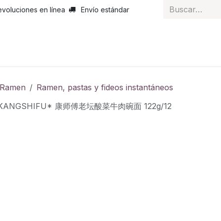
evoluciones en línea
Envío estándar
 nosotros
Noticias
Servicios
Atención al cliente
Curs
y Ramen
Ramen, pastas y fideos instantáneos
 *KANGSHIFU* 康师傅老坛酸菜牛肉碗面 122g/12