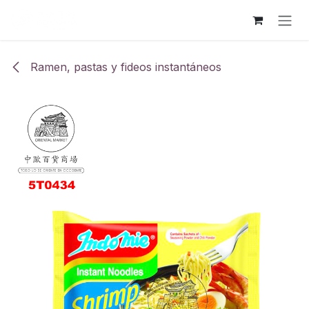
Ir al contenido
Ramen, pastas y fideos instantáneos