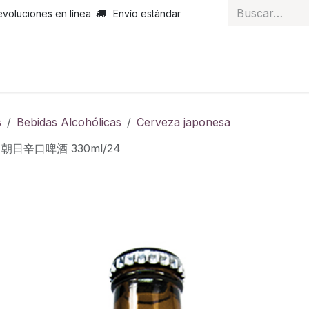
evoluciones en línea
Envío estándar
 nosotros
Noticias
Servicios
Atención al cliente
Curs
s
Bebidas Alcohólicas
Cerveza japonesa
* 朝日辛口啤酒 330ml/24