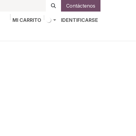
Contáctenos
MI CARRITO
IDENTIFICARSE
os
Trabajos
Alta de socio