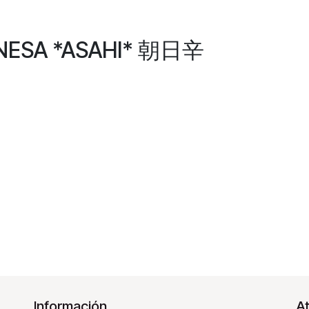
ONESA *ASAHI* 朝日辛
Información
At