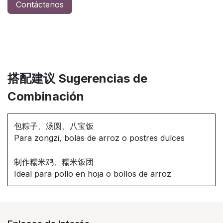
Contáctenos
搭配建议 Sugerencias de
Combinación
包粽子、汤圆、八宝饭
Para zongzi, bolas de arroz o postres dulces
制作糯米鸡、糯米饭团
Ideal para pollo en hoja o bollos de arroz