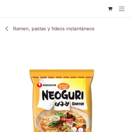
Ir al contenido
Ramen, pastas y fideos instantáneos