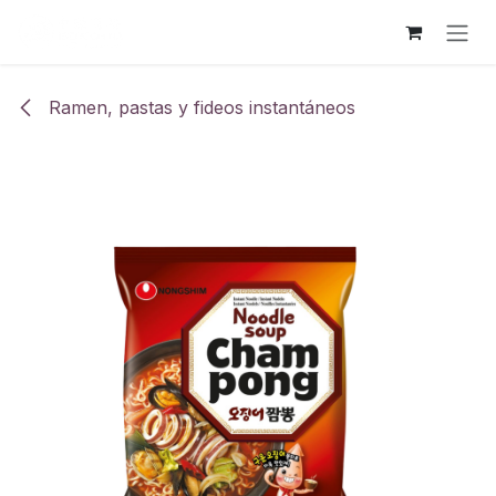
Ir al contenido
Ramen, pastas y fideos instantáneos