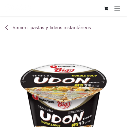
Ir al contenido
Ramen, pastas y fideos instantáneos