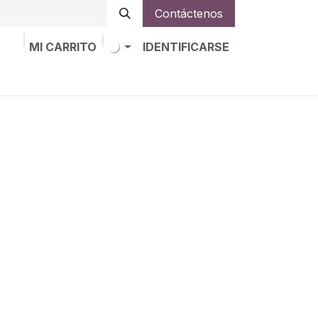
Contáctenos
MI CARRITO
IDENTIFICARSE
os
Trabajos
Alta de socio