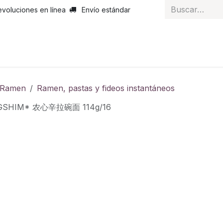
evoluciones en línea
Envío estándar
 nosotros
Noticias
Servicios
Atención al cliente
Curs
y Ramen
Ramen, pastas y fideos instantáneos
GSHIM* 农心辛拉碗面 114g/16