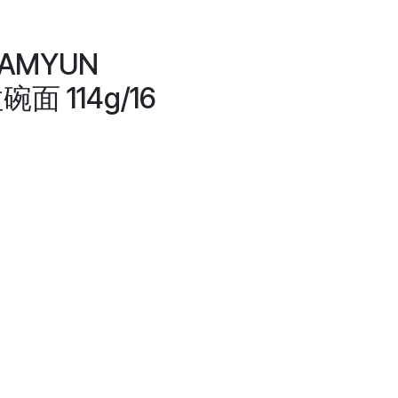
RAMYUN
面 114g/16