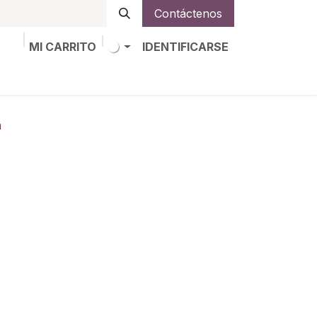
Contáctenos
MI CARRITO
IDENTIFICARSE
os
Trabajos
Alta de socio
m