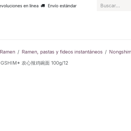
evoluciones en línea
Envío estándar
 nosotros
Noticias
Servicios
Atención al cliente
Curs
y Ramen
Ramen, pastas y fideos instantáneos
Nongshi
NGSHIM* 农心辣鸡碗面 100g/12