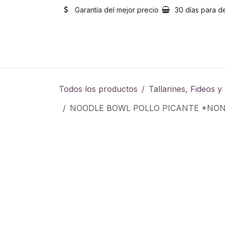
Ir al contenido
Garantía del mejor precio
30 días para d
Inicio
Catálogo
Sobre
Todos los productos
Tallarines, Fideos 
NOODLE BOWL POLLO PICANTE *NO