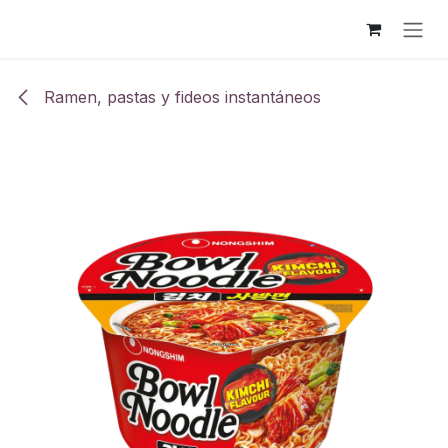
Ir al contenido
Ramen, pastas y fideos instantáneos