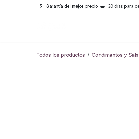
Ir al contenido
Garantía del mejor precio
30 días para d
Inicio
Catálogo
Sobre
Todos los productos
Condimentos y Sals