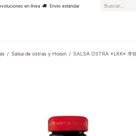
evoluciones en línea
Envío estándar
 nosotros
Noticias
Servicios
Atención al cliente
Curs
as
Salsa de ostras y Hoisin
SALSA OSTRA *LKK* 李