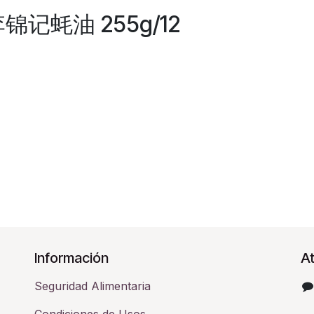
 李锦记蚝油 255g/12
Información
At
Seguridad Alimentaria