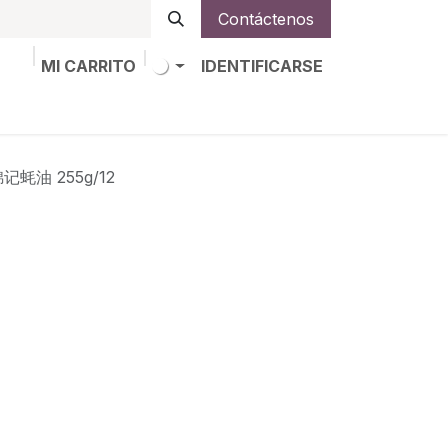
Contáctenos
MI CARRITO
IDENTIFICARSE
os
Trabajos
Alta de socio
锦记蚝油 255g/12