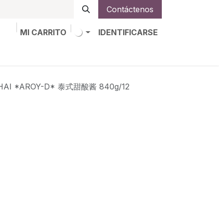
Contáctenos
MI CARRITO
IDENTIFICARSE
os
Trabajos
Alta de socio
HAI *AROY-D* 泰式甜酸酱 840g/12