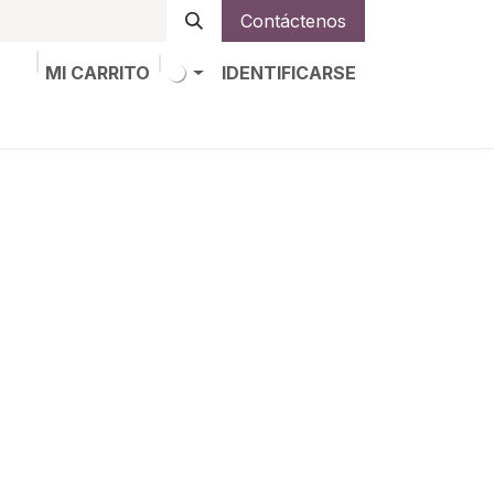
Contáctenos
MI CARRITO
IDENTIFICARSE
os
Trabajos
Alta de socio