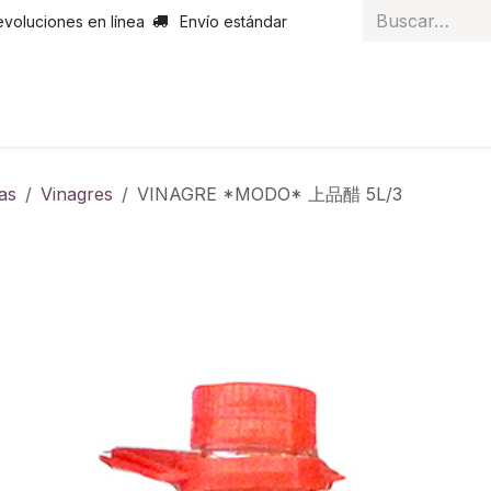
evoluciones en línea
Envío estándar
 nosotros
Noticias
Servicios
Atención al cliente
Curs
as
Vinagres
VINAGRE *MODO* 上品醋 5L/3