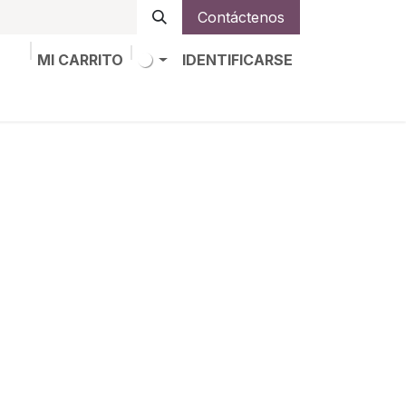
Contáctenos
MI CARRITO
IDENTIFICARSE
os
Trabajos
Alta de socio