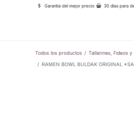
Ir al contenido
Garantía del mejor precio
30 días para d
Inicio
Catálogo
Sobre
Todos los productos
Tallarines, Fideos 
RAMEN BOWL BULDAK ORIGINAL *