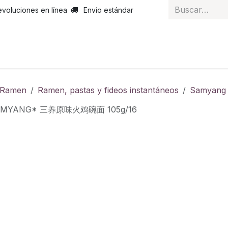
evoluciones en línea
Envío estándar
 nosotros
Noticias
Servicios
Atención al cliente
Curs
y Ramen
Ramen, pastas y fideos instantáneos
Samyang
SAMYANG* 三养原味火鸡碗面 105g/16