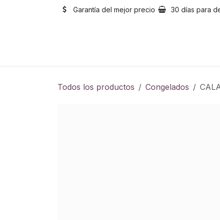
Ir al contenido
Garantía del mejor precio
30 días para d
Inicio
Catálogo
Sobre
Todos los productos
Congelados
CAL