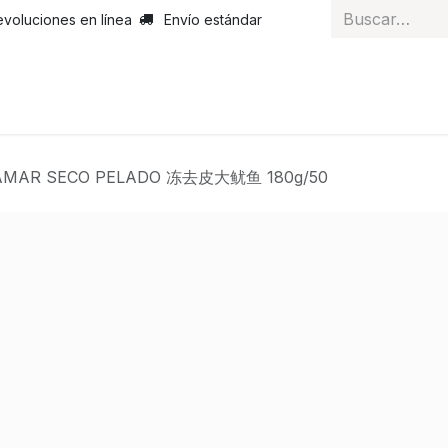
evoluciones en línea
Envío estándar
 nosotros
Noticias
Servicios
Atención al cliente
Curs
AMAR SECO PELADO 冻去皮大鱿鱼 180g/50