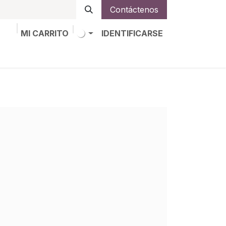
Contáctenos
MI CARRITO
IDENTIFICARSE
os
Trabajos
Alta de socio