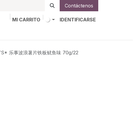
Contáctenos
MI CARRITO
IDENTIFICARSE
os
Trabajos
Alta de socio
*LAYS* 乐事波浪薯片铁板鱿鱼味 70g/22