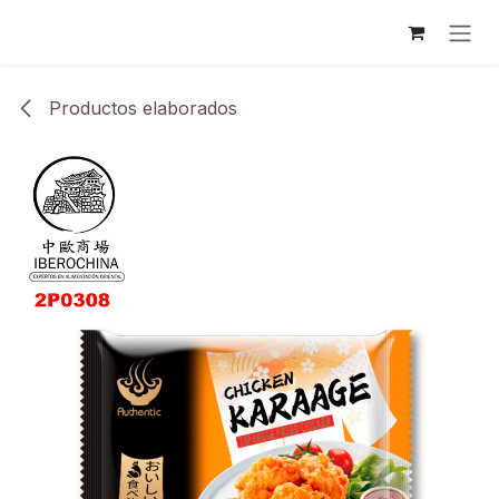
Ir al contenido
Productos elaborados