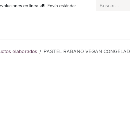
evoluciones en línea
Envío estándar
 nosotros
Noticias
Servicios
Atención al cliente
Curs
uctos elaborados
PASTEL RABANO VEGAN CONGELA