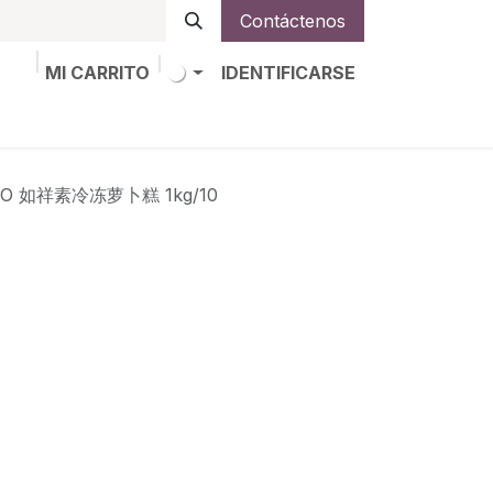
Contáctenos
MI CARRITO
IDENTIFICARSE
os
Trabajos
Alta de socio
DO 如祥素冷冻萝卜糕 1kg/10