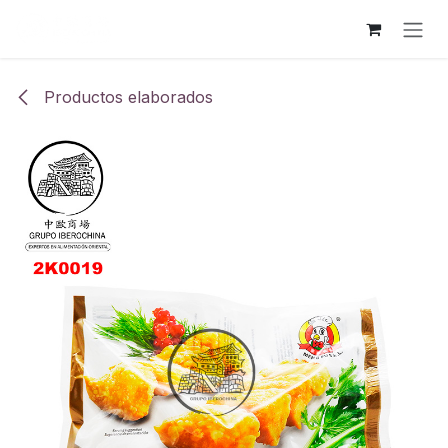
Ir al contenido
Productos elaborados