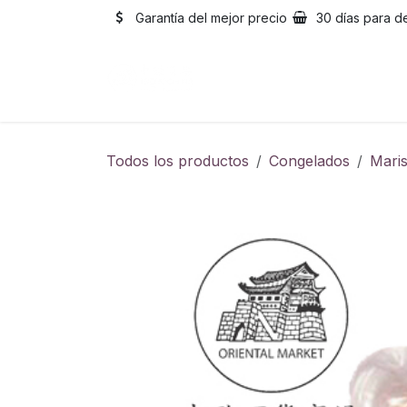
Ir al contenido
Garantía del mejor precio
30 días para d
Inicio
Catálogo
Sobre
Todos los productos
Congelados
Mari