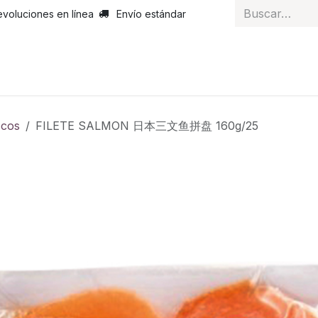
evoluciones en línea
Envío estándar
 nosotros
Noticias
Servicios
Atención al cliente
Curs
scos
FILETE SALMON 日本三文鱼拼盘 160g/25