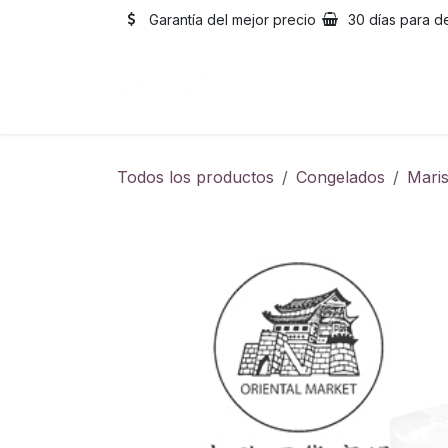
Ir al contenido
Garantía del mejor precio
30 días para d
Inicio
Catálogo
Sobre
Todos los productos
Congelados
Mari