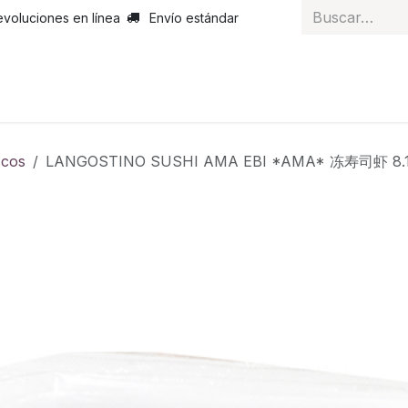
evoluciones en línea
Envío estándar
 nosotros
Noticias
Servicios
Atención al cliente
Curs
scos
LANGOSTINO SUSHI AMA EBI *AMA* 冻寿司虾 8.1-