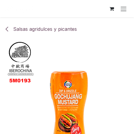
Ir al contenido
Salsas agridulces y picantes