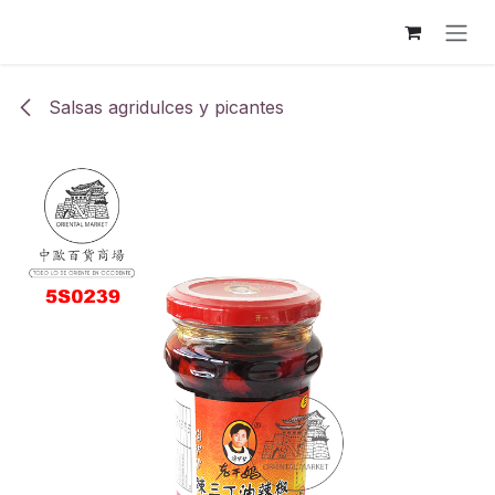
Ir al contenido
Salsas agridulces y picantes