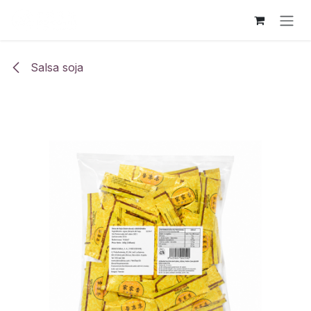
Ir al contenido
Salsa soja