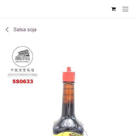
Ir al contenido
Salsa soja