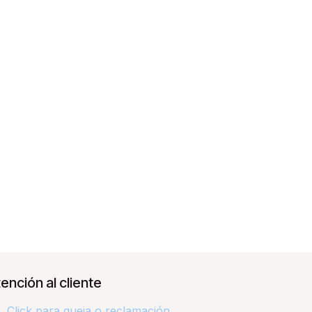
ención al cliente
Click para queja o reclamación​