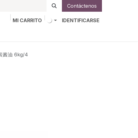
Contáctenos
MI CARRITO
IDENTIFICARSE
os
Trabajos
Alta de socio
装酱油 6kg/4