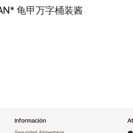
KOMAN* 龟甲万字桶装酱
Información
At
Seguridad Alimentaria