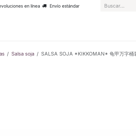
evoluciones en línea
Envío estándar
 nosotros
Noticias
Servicios
Atención al cliente
Curs
as
Salsa soja
SALSA SOJA *KIKKOMAN* 龟甲万字桶