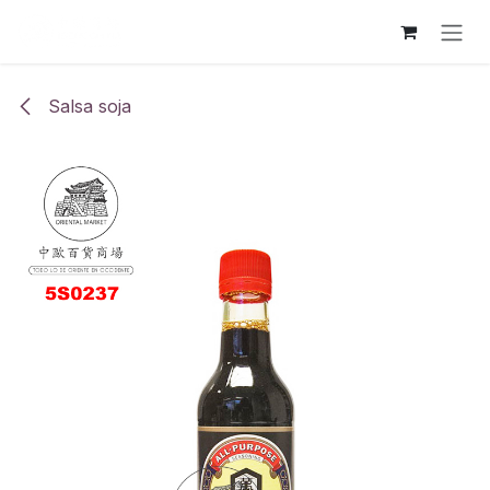
Ir al contenido
Salsa soja