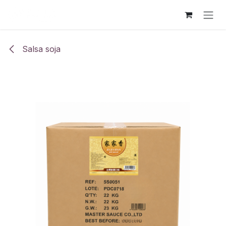
Ir al contenido
Salsa soja