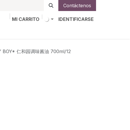
Contáctenos
MI CARRITO
IDENTIFICARSE
os
Trabajos
Alta de socio
Y BOY* 仁和园调味酱油 700ml/12