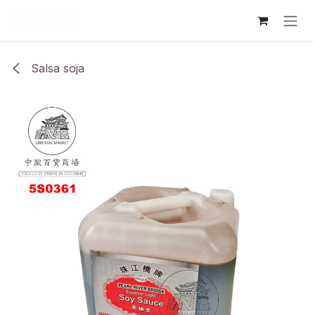
Ir al contenido
Salsa soja