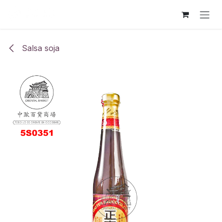
Ir al contenido
Salsa soja