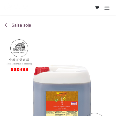
Ir al contenido
Salsa soja