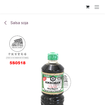
Ir al contenido
Salsa soja