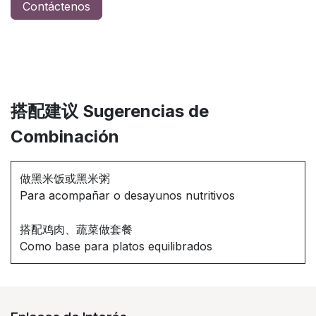
Contáctenos
搭配建议 Sugerencias de
Combinación
做黑米饭或黑米粥
Para acompañar o desayunos nutritivos
搭配鸡肉、蔬菜做套餐
Como base para platos equilibrados