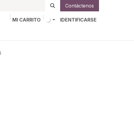
Contáctenos
MI CARRITO
IDENTIFICARSE
os
Trabajos
Alta de socio
6