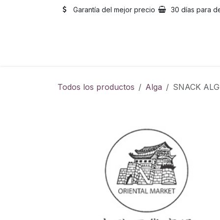
Ir al contenido
Garantía del mejor precio
30 días para d
Inicio
Catálogo
Sobre
Todos los productos
Alga
SNACK AL