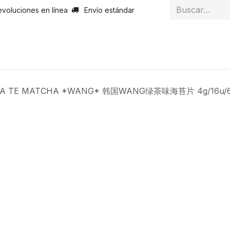
evoluciones en línea
Envío estándar
 nosotros
Noticias
Servicios
Atención al cliente
Curs
GA TE MATCHA *WANG* 韩国WANG绿茶味海苔片 4g/16u/