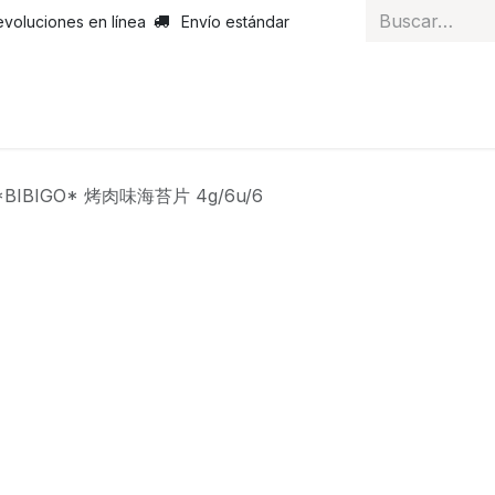
evoluciones en línea
Envío estándar
 nosotros
Noticias
Servicios
Atención al cliente
Curs
*BIBIGO* 烤肉味海苔片 4g/6u/6