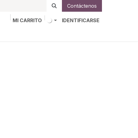
Contáctenos
MI CARRITO
IDENTIFICARSE
os
Trabajos
Alta de socio