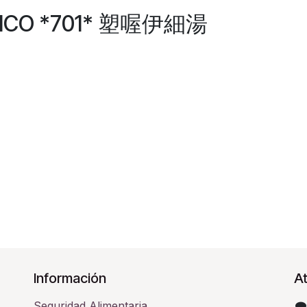
TICO *701* 塑喔伊細湯
Información
At
Seguridad Alimentaria