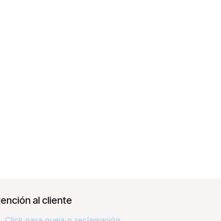
ención al cliente
Click para queja o reclamación​