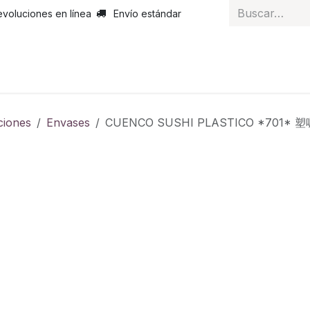
evoluciones en línea
Envío estándar
 nosotros
Noticias
Servicios
Atención al cliente
Curs
ciones
Envases
CUENCO SUSHI PLASTICO *701* 