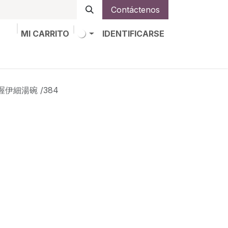
Contáctenos
MI CARRITO
IDENTIFICARSE
os
Trabajos
Alta de socio
塑喔伊細湯碗 /384