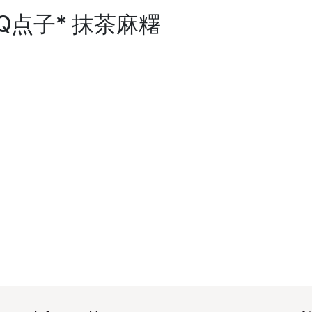
宝岛Q点子* 抹茶麻糬