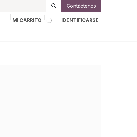
Contáctenos
MI CARRITO
IDENTIFICARSE
os
Trabajos
Alta de socio