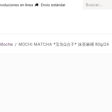
evoluciones en línea
Envío estándar
 nosotros
Noticias
Servicios
Atención al cliente
Curs
Mochis
MOCHI MATCHA *宝岛Q点子* 抹茶麻糬 80g/24