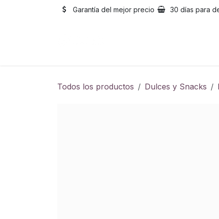
Ir al contenido
Garantía del mejor precio
30 días para d
Inicio
Catálogo
Sobre
Todos los productos
Dulces y Snacks