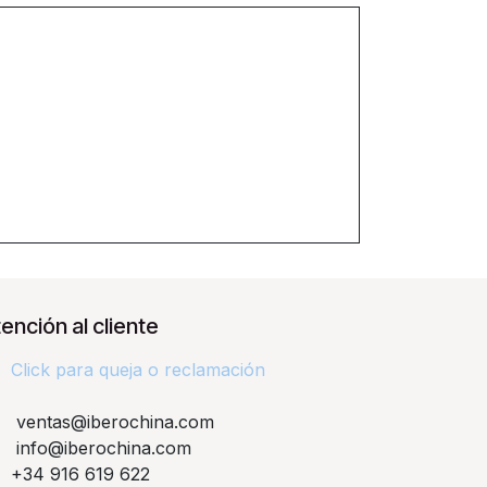
ención al cliente
Click para queja o reclamación​
ventas@iberochina.com
info@iberochina.com
+34 916 619 622