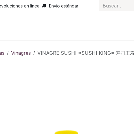
evoluciones en línea
Envío estándar
 nosotros
Noticias
Servicios
Atención al cliente
Curs
as
Vinagres
VINAGRE SUSHI *SUSHI KING* 寿司王寿