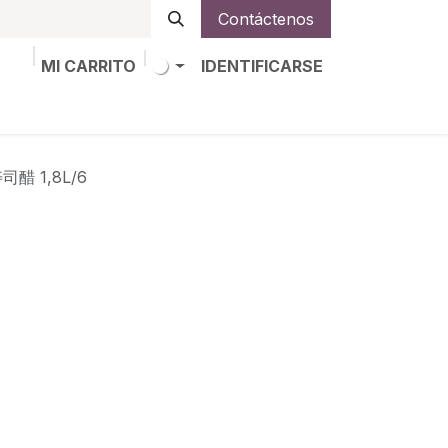
Contáctenos
MI CARRITO
IDENTIFICARSE
os
Trabajos
Alta de socio
司醋 1,8L/6