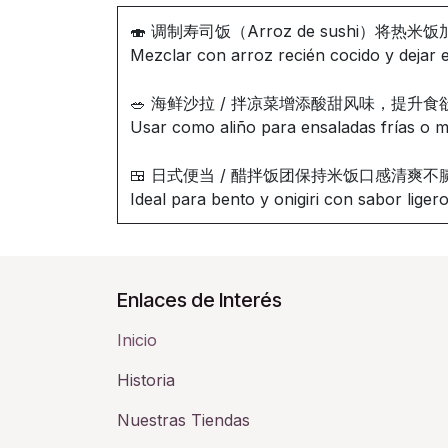
🍣 调制寿司饭（Arroz de sushi）
Mezclar con arroz recién cocido y dejar e
🥗 海鲜沙拉 / 拌凉菜增添酸甜风味，提升食
Usar como aliño para ensaladas frías o m
🍱 日式便当 / 醋拌饭团保持米饭口感清爽不
Ideal para bento y onigiri con sabor liger
Enlaces de Interés
Inicio
Historia​
Nuestras Tiendas