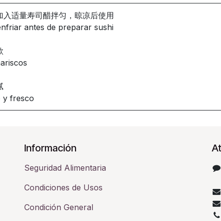
将热米饭加入适量寿司醋拌匀，晾凉后使用
nfriar antes de preparar sushi
欲
ariscos
腻
o y fresco
Información
At
Seguridad Alimentaria
Condiciones de Usos
Condición General