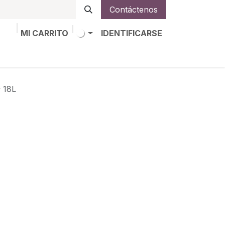
Contáctenos
MI CARRITO
IDENTIFICARSE
os
Trabajos
Alta de socio
18L