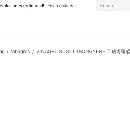
evoluciones en línea
Envío estándar
 nosotros
Noticias
Servicios
Atención al cliente
Curs
as
Vinagres
VINAGRE SUSHI *KONGYEN* 工研寿司醋 