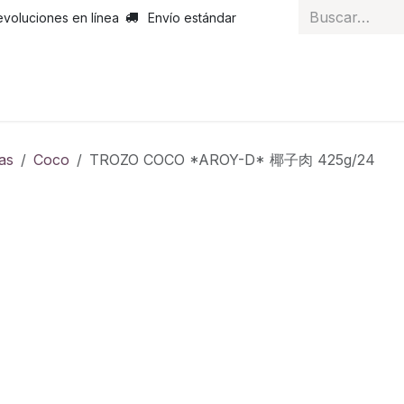
evoluciones en línea
Envío estándar
 nosotros
Noticias
Servicios
Atención al cliente
Curs
as
Coco
TROZO COCO *AROY-D* 椰子肉 425g/24