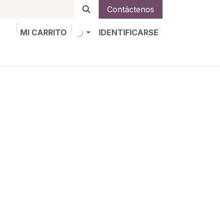
Contáctenos
MI CARRITO
IDENTIFICARSE
os
Trabajos
Alta de socio