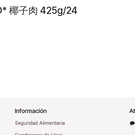
D* 椰子肉 425g/24
Información
At
Seguridad Alimentaria