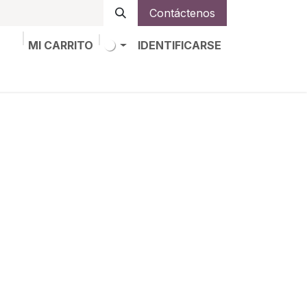
Contáctenos
MI CARRITO
IDENTIFICARSE
os
Trabajos
Alta de socio