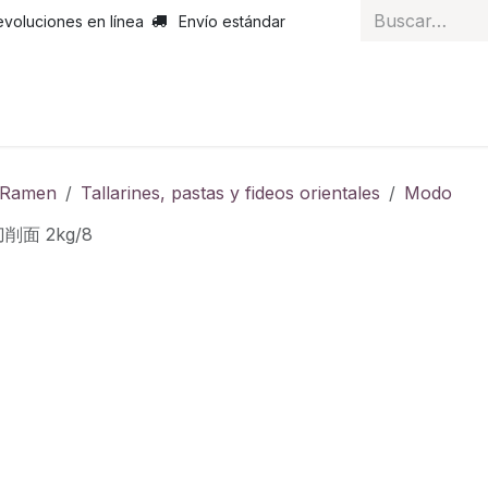
evoluciones en línea
Envío estándar
 nosotros
Noticias
Servicios
Atención al cliente
Curs
y Ramen
Tallarines, pastas y fideos orientales
Modo
削面 2kg/8