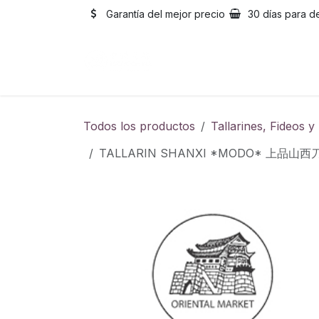
Ir al contenido
Garantía del mejor precio
30 días para d
Inicio
Catálogo
Sobre
Todos los productos
Tallarines, Fideos 
TALLARIN SHANXI *MODO* 上品山西刀