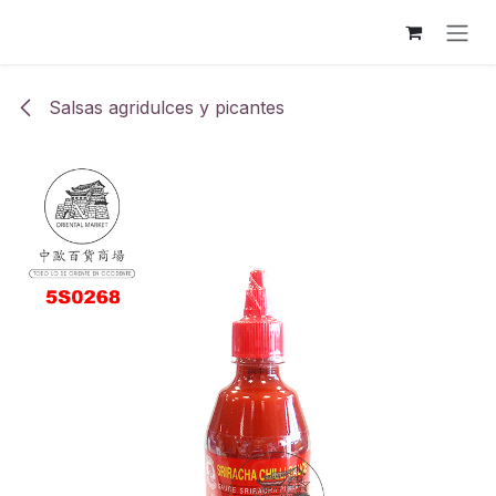
Ir al contenido
Salsas agridulces y picantes