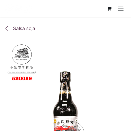
Ir al contenido
Salsa soja